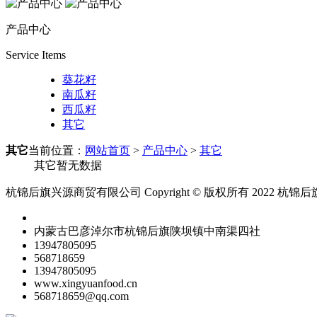
产品中心
Service Items
葵花籽
南瓜籽
西瓜籽
其它
其它
当前位置：
网站首页
>
产品中心
>
其它
其它暂无数据
杭锦后旗兴源商贸有限公司 Copyright © 版权所有 2022 杭锦后旗兴源
内蒙古巴彦淖尔市杭锦后旗陕坝镇中南渠四社
13947805095
568718659
13947805095
www.xingyuanfood.cn
568718659@qq.com