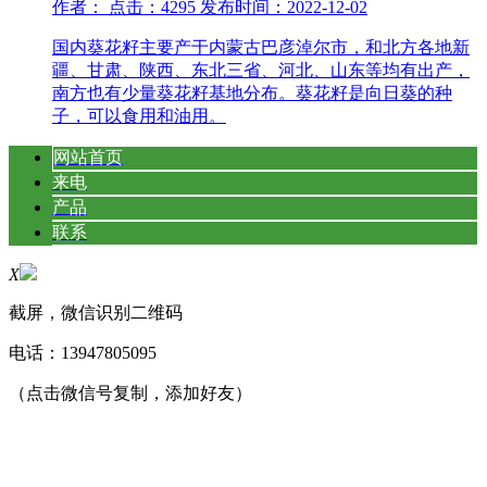
作者： 点击：4295 发布时间：2022-12-02
国内葵花籽主要产于内蒙古巴彦淖尔市，和北方各地新
疆、甘肃、陕西、东北三省、河北、山东等均有出产，
南方也有少量葵花籽基地分布。葵花籽是向日葵的种
子，可以食用和油用。
网站首页
来电
产品
联系
X
截屏，微信识别二维码
电话：
13947805095
（点击微信号复制，添加好友）